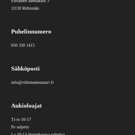
Eteläinen asemakatu 3
11130 Riihimäki
Puhelinnumero
050 330 1415
Sähköposti
info@riihimaensuutari.fi
Aukioloajat
Ti-to 10-17
Pe suljettu
La 10-14 (heinäkuussa suljettu)