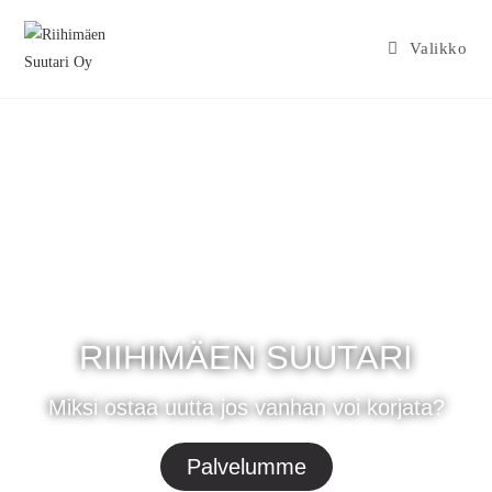
Valikko
RIIHIMÄEN SUUTARI
Miksi ostaa uutta jos vanhan voi korjata?
Palvelumme