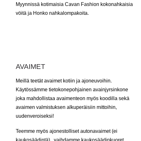
Myynnissä kotimaisia Cavan Fashion kokonahkaisia
vöitä ja Honko nahkalompakoita.
AVAIMET
Meillä teetät avaimet kotiin ja ajoneuvoihin.
Käytössämme tietokonepohjainen avainjyrsinkone
joka mahdollistaa avaimenteon myös koodilla sekä
avaimen valmistuksen alkuperäisiin mittoihin,
uudenveroiseksi!
Teemme myös ajonestolliset autonavaimet (ei
kaukosäädintä) , vaihdamme kaukosäädinkuoret