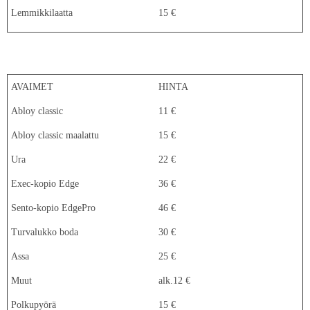
Lemmikkilaatta
15 €
AVAIMET
HINTA
Abloy classic
11 €
Abloy classic maalattu
15 €
Ura
22 €
Exec-kopio Edge
36 €
Sento-kopio EdgePro
46 €
Turvalukko boda
30 €
Assa
25 €
Muut
alk.12 €
Polkupyörä
15 €